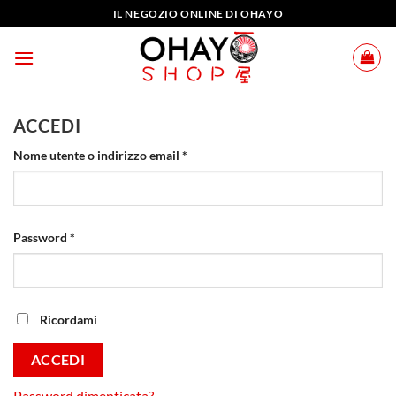
Salta
IL NEGOZIO ONLINE DI OHAYO
ai
contenuti
ACCEDI
Richiesto
Nome utente o indirizzo email
*
Richiesto
Password
*
Ricordami
ACCEDI
Password dimenticata?