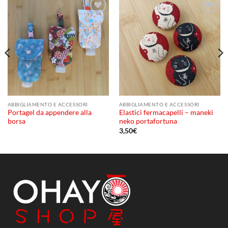
Aggiungi
Aggiungi
alla lista
alla lista
dei
dei
desideri
desideri
ABBIGLIAMENTO E ACCESSORI
ABBIGLIAMENTO E ACCESSORI
Portagel da appendere alla
Elastici fermacapelli – maneki
borsa
neko portafortuna
3,50
€