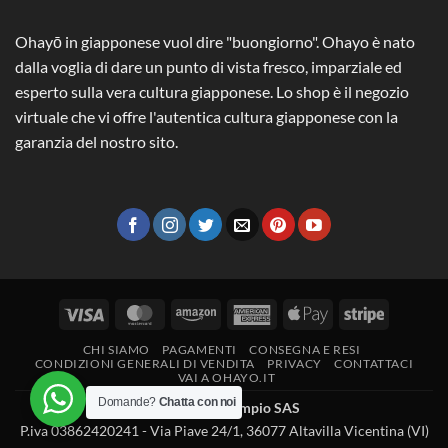
Ohayō in giapponese vuol dire "buongiorno". Ohayo è nato
dalla voglia di dare un punto di vista fresco, imparziale ed
esperto sulla vera cultura giapponese. Lo shop è il negozio
virtuale che vi offre l'autentica cultura giapponese con la
garanzia del nostro sito.
Visa
MasterCard
Amazon
American
Apple
Stripe
Express
Pay
CHI SIAMO
PAGAMENTI
CONSEGNA E RESI
CONDIZIONI GENERALI DI VENDITA
PRIVACY
CONTATTACI
VAI A OHAYO.IT
Domande?
Chatta con noi
2026 ©
Peresempio SAS
P.iva 03862420241 - Via Piave 24/1, 36077 Altavilla Vicentina (VI)