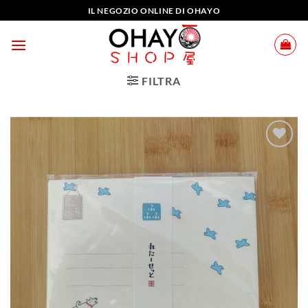
Salta
IL NEGOZIO ONLINE DI OHAYO
ai
contenuti
FILTRA
Aggiungi
alla lista
dei
desideri