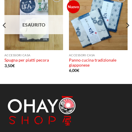
Aggiungi
Aggiungi
Nuovo
alla lista
alla lista
dei
dei
desideri
desideri
ESAURITO
ACCESSORI CASA
ACCESSORI CASA
Panno cucina tradizionale
Spugna per piatti pecora
giapponese
3,50
€
6,00
€