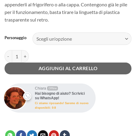
appenderli al frigorifero o alla cappa. Contengono già le pile
per il funzionamento, basta tirare la linguetta di plastica
trasparente sul retro.
Personaggio
Timer cucina kawaii coniglio e orso quantità
AGGIUNGI AL CARRELLO
Chiara
Offline
Hai bisogno di aiuto? Scrivici
su WhatsApp!
Ci stiamo riposando! Saremo di nuovo
disponibili: 0:8