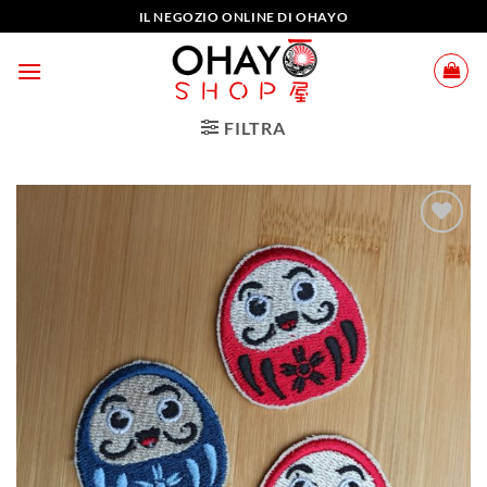
Salta
IL NEGOZIO ONLINE DI OHAYO
ai
contenuti
FILTRA
Aggiungi
alla lista
dei
desideri