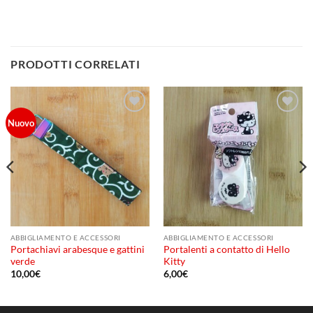
PRODOTTI CORRELATI
Aggiungi
Aggiungi
Nuovo
alla lista
alla lista
dei
dei
desideri
desideri
ABBIGLIAMENTO E ACCESSORI
ABBIGLIAMENTO E ACCESSORI
Portachiavi arabesque e gattini
Portalenti a contatto di Hello
verde
Kitty
10,00
€
6,00
€