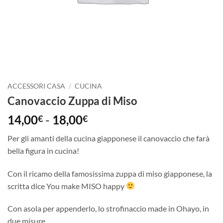
ACCESSORI CASA
/
CUCINA
Canovaccio Zuppa di Miso
Fascia
14,00
-
18,00
€
€
di
Per gli amanti della cucina giapponese il canovaccio che farà
prezzo:
bella figura in cucina!
da
14,00€
Con il ricamo della famosissima zuppa di miso giapponese, la
a
scritta dice You make MISO happy
18,00€
Con asola per appenderlo, lo strofinaccio made in Ohayo, in
due misure.