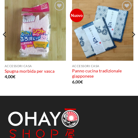
Aggiungi
Aggiungi
Nuovo
alla lista
alla lista
dei
dei
desideri
desideri
ACCESSORI CASA
ACCESSORI CASA
Panno cucina tradizionale
Spugna morbida per vasca
giapponese
4,00
€
6,00
€