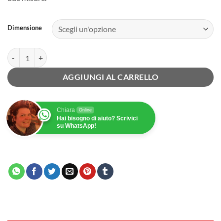
Dimensione
Canovaccio Zuppa di Miso quantità
AGGIUNGI AL CARRELLO
Chiara
Online
Hai bisogno di aiuto? Scrivici
su WhatsApp!