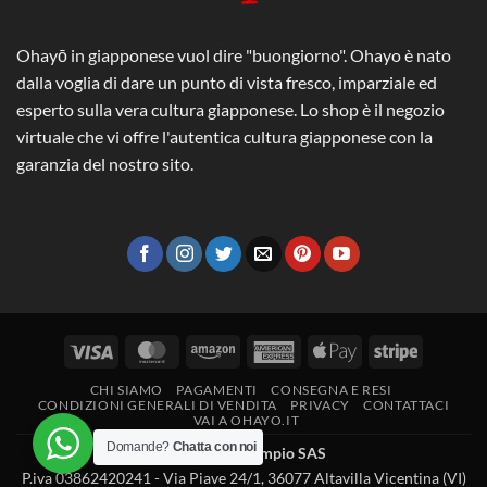
Ohayō in giapponese vuol dire "buongiorno". Ohayo è nato
dalla voglia di dare un punto di vista fresco, imparziale ed
esperto sulla vera cultura giapponese. Lo shop è il negozio
virtuale che vi offre l'autentica cultura giapponese con la
garanzia del nostro sito.
Visa
MasterCard
Amazon
American
Apple
Stripe
Express
Pay
CHI SIAMO
PAGAMENTI
CONSEGNA E RESI
CONDIZIONI GENERALI DI VENDITA
PRIVACY
CONTATTACI
VAI A OHAYO.IT
Domande?
Chatta con noi
2026 ©
Peresempio SAS
P.iva 03862420241 - Via Piave 24/1, 36077 Altavilla Vicentina (VI)